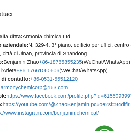
ttaci
la ditta:
Armonia chimica Ltd.
o aziendale:
N. 329-4, 3° piano, edificio per uffici, centr
, città di Jinan, provincia di Shandong
o:
Benjamin Zhao
+86-18765855235
(WeChat/WhatsApp)
l'Ariete
+86-17661060606
(WeChat/WhatsApp)
di contatto:
+86-0531-55512120
harmonychemicorp@163.com
ok:
https://www.facebook.com/profile.php?id=61550939
:
https://youtube.com/@ZhaoBenjamin-pc6oe?si=94difl
s://www.instagram.com/benjamin.chemical/