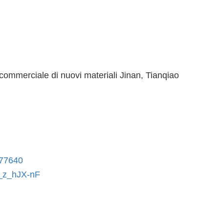
o commerciale di nuovi materiali Jinan, Tianqiao
977640
r_z_hJX-nF