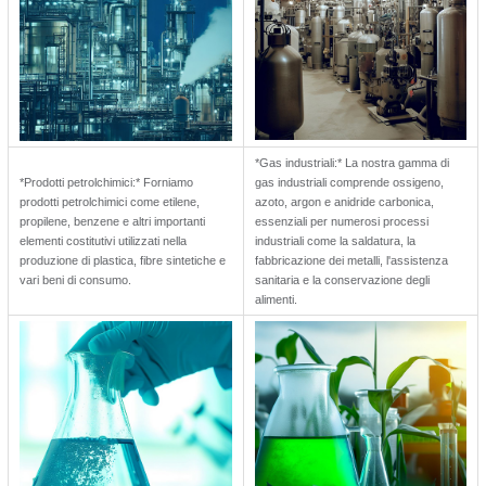
*Gas industriali:* La nostra gamma di
*Prodotti petrolchimici:* Forniamo
gas industriali comprende ossigeno,
prodotti petrolchimici come etilene,
azoto, argon e anidride carbonica,
propilene, benzene e altri importanti
essenziali per numerosi processi
elementi costitutivi utilizzati nella
industriali come la saldatura, la
produzione di plastica, fibre sintetiche e
fabbricazione dei metalli, l'assistenza
vari beni di consumo.
sanitaria e la conservazione degli
alimenti.