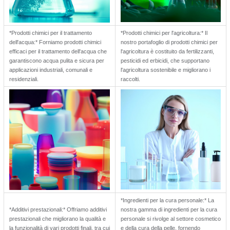
*Prodotti chimici per il trattamento
*Prodotti chimici per l'agricoltura:* Il
dell'acqua:* Forniamo prodotti chimici
nostro portafoglio di prodotti chimici per
efficaci per il trattamento dell'acqua che
l'agricoltura è costituito da fertilizzanti,
garantiscono acqua pulita e sicura per
pesticidi ed erbicidi, che supportano
applicazioni industriali, comunali e
l'agricoltura sostenibile e migliorano i
residenziali.
raccolti.
*Ingredienti per la cura personale:* La
*Additivi prestazionali:* Offriamo additivi
nostra gamma di ingredienti per la cura
prestazionali che migliorano la qualità e
personale si rivolge al settore cosmetico
la funzionalità di vari prodotti finali, tra cui
e della cura della pelle, fornendo