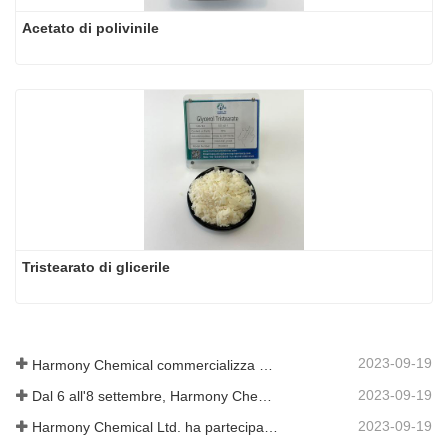
Acetato di polivinile
Tristearato di glicerile
2023-09-19
Harmony Chemical commercializza materiale per pacciamatura biodegradabile, sostenendo lo sviluppo verde in agricoltura
2023-09-19
Dal 6 all'8 settembre, Harmony Chemical Ltd. è stata invitata ad esporre al Coatings Trends and Technology Summit (CTT).
2023-09-19
Harmony Chemical Ltd. ha partecipato all'ICIF China 2019 tenutosi dal 16 al 18 settembre 2019 a Shanghai, in Cina.