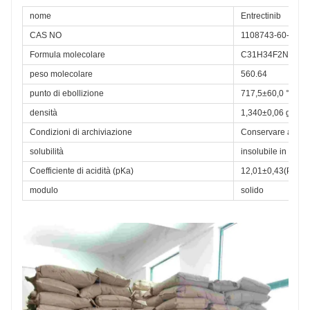
fusione del gene NTRK, autorizzato per l'uso in a
nome
Entrectinib
variare Di difficile A affrontare stabile tipi di tumore,
insieme a cancro al pancreas, alla tiroide, alle
CAS NO
1108743-60-7
ghiandole salivari, al seno, al colon, al retto e ai
Formula molecolare
C31H34F2N6O2
polmoni.
peso molecolare
560.64
punto di ebollizione
717,5±60,0 °C(pre
densità
1,340±0,06 g/cm3 
Condizioni di archiviazione
Conservare a -20
solubilità
insolubile in H2O
Coefficiente di acidità (pKa)
12,01±0,43(Previs
modulo
solido