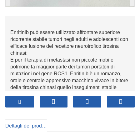
Enritinib può essere utilizzato affrontare superiore
ricorrente stabile tumori negli adulti e adolescenti con
efficace fusione del recettore neurotrofico tirosina
chinasi;
E per il terapia di metastasi non piccole mobile
polmone la maggior parte dei tumori portatori di
mutazioni nel gene ROS1. Enritinib è un romanzo,
orale e centrale apprensivo macchina vivace inibitore
della tirosina chinasi quello inseguimenti stabile
tumori portatori di mutazioni di fusione dei geni
NTRK1/2/3, ROS1 e ALK. È il esclusivamente
Inibitore TRK clinicamente verificato essere Bene in
opposizione a fondamentale e malattie metastatiche
del sistema nervoso centrale e non ha dannoso
Dettagli del prodotto
spento obiettivo attività. Enritinib è il primo farmaco
autorizzato in Giappone a obiettivo Tumori con