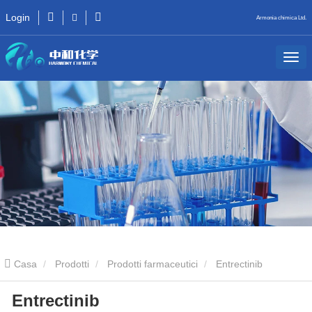
Login
Armonia chimica Ltd.
Casa
Prodotti
Prodotti farmaceutici
Entrectinib
Entrectinib